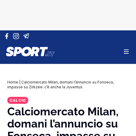
Vai al contenuto
Home
|
Calciomercato Milan, domani l’annuncio su Fonseca,
impasse su Zirkzee: c’è anche la Juventus
CALCIO
Calciomercato Milan,
domani l’annuncio su
Fonseca, impasse su