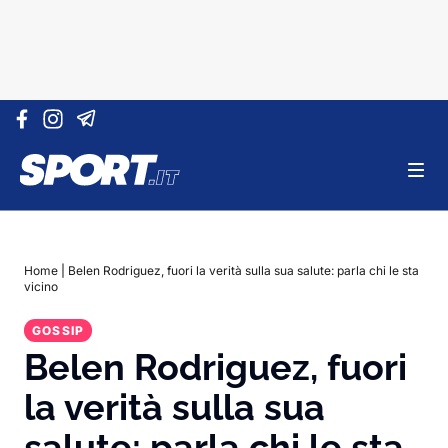
Vai al contenuto
Home
|
Belen Rodriguez, fuori la verità sulla sua salute: parla chi le sta
vicino
GOSSIP
Belen Rodriguez, fuori
la verità sulla sua
salute: parla chi le sta