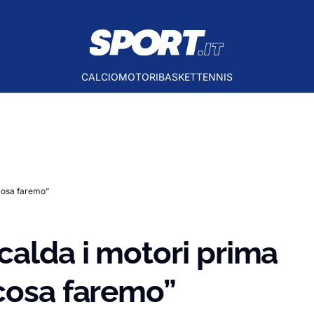
CALCIO
MOTORI
BASKET
TENNIS
cosa faremo”
alda i motori prima
 cosa faremo”