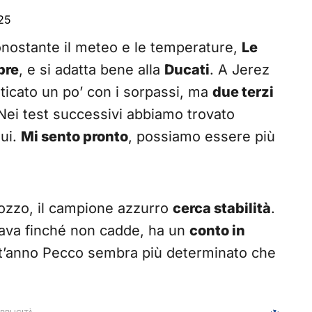
25
onostante il meteo e le temperature,
Le
pre
, e si adatta bene alla
Ducati
. A Jerez
aticato un po’ con i sorpassi, ma
due terzi
 Nei test successivi abbiamo trovato
ui.
Mi sento pronto
, possiamo essere più
iozzo, il campione azzurro
cerca stabilità
.
ava finché non cadde, ha un
conto in
est’anno Pecco sembra più determinato che