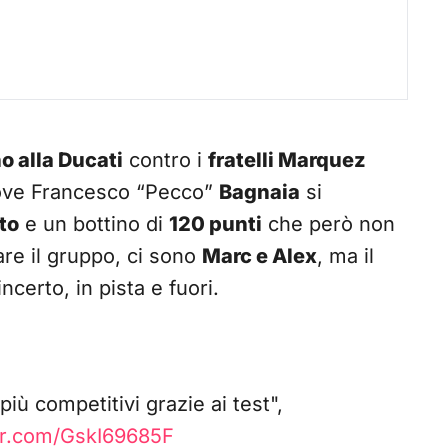
no alla Ducati
contro i
fratelli Marquez
 dove Francesco “Pecco”
Bagnaia
si
to
e un bottino di
120 punti
che però non
rare il gruppo, ci sono
Marc e Alex
, ma il
ncerto, in pista e fuori.
iù competitivi grazie ai test",
ter.com/GskI69685F