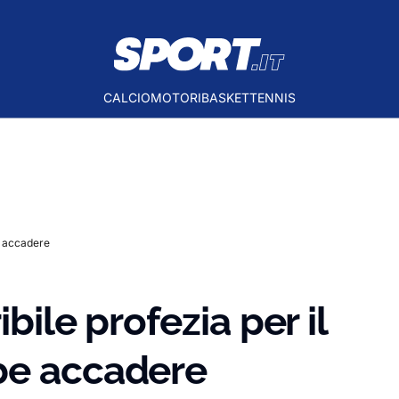
CALCIO
MOTORI
BASKET
TENNIS
e accadere
bile profezia per il
be accadere