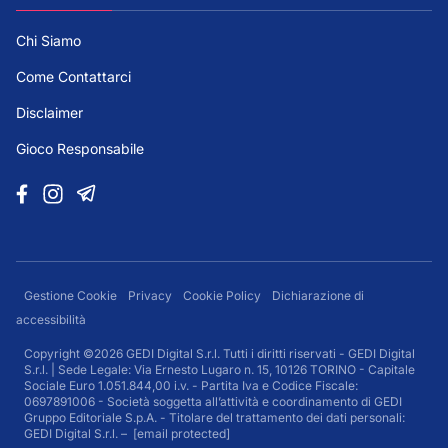
Chi Siamo
Come Contattarci
Disclaimer
Gioco Responsabile
Gestione Cookie
Privacy
Cookie Policy
Dichiarazione di
accessibilità
Copyright ©2026 GEDI Digital S.r.l. Tutti i diritti riservati - GEDI Digital
S.r.l. | Sede Legale: Via Ernesto Lugaro n. 15, 10126 TORINO - Capitale
Sociale Euro 1.051.844,00 i.v. - Partita Iva e Codice Fiscale:
0697891006 - Società soggetta all’attività e coordinamento di GEDI
Gruppo Editoriale S.p.A. - Titolare del trattamento dei dati personali:
GEDI Digital S.r.l. –
[email protected]