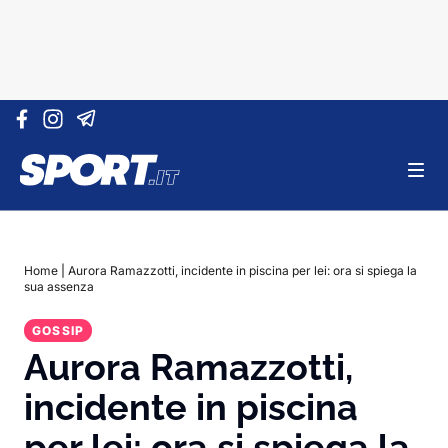
Vai al contenuto
Home
|
Aurora Ramazzotti, incidente in piscina per lei: ora si spiega la
sua assenza
GOSSIP
Aurora Ramazzotti,
incidente in piscina
per lei: ora si spiega la