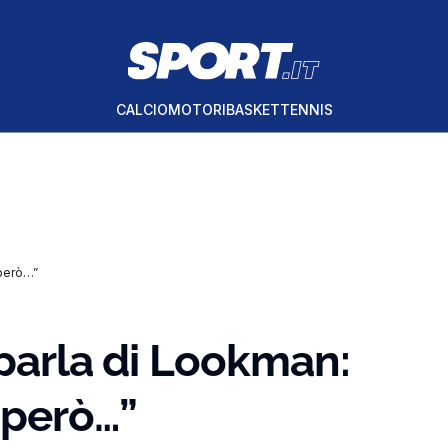
CALCIO
MOTORI
BASKET
TENNIS
 però…”
 parla di Lookman:
 però…”