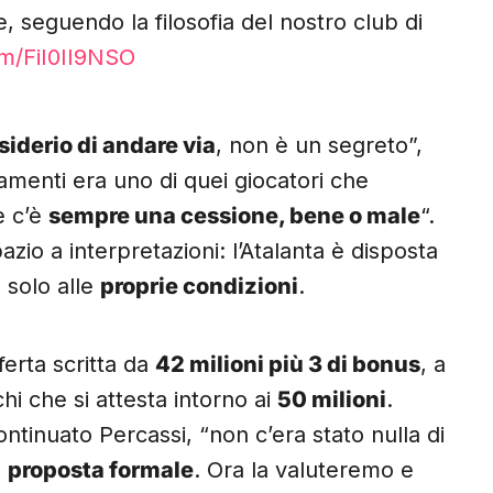
 seguendo la filosofia del nostro club di
om/FiI0II9NSO
iderio di andare via
, non è un segreto”,
amenti era uno di quei giocatori che
e c’è
sempre una cessione, bene o male
“.
azio a interpretazioni: l’Atalanta è disposta
 solo alle
proprie condizioni
.
ferta scritta da
42 milioni più 3 di bonus
, a
i che si attesta intorno ai
50 milioni
.
ntinuato Percassi, “non c’era stato nulla di
a
proposta formale
. Ora la valuteremo e