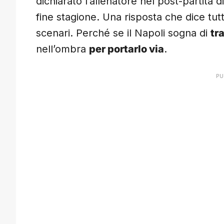
dichiarato l’allenatore nel post-partita
fine stagione. Una risposta che dice tut
scenari. Perché se il Napoli sogna di
tr
nell’ombra
per portarlo via
.