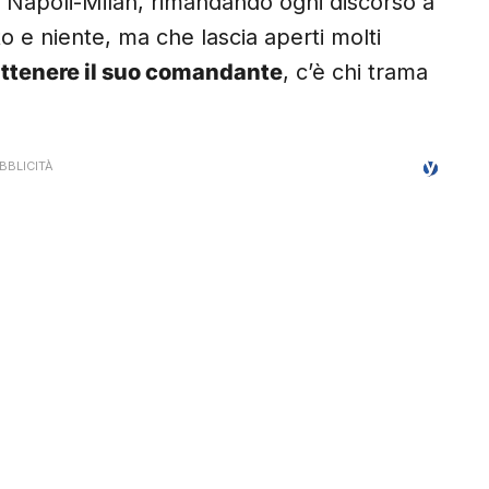
 di Napoli-Milan, rimandando ogni discorso a
to e niente, ma che lascia aperti molti
attenere il suo comandante
, c’è chi trama