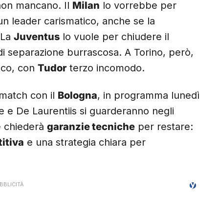
 non mancano. Il
Milan
lo vorrebbe per
un leader carismatico, anche se la
 La
Juventus
lo vuole per chiudere il
di separazione burrascosa. A Torino, però,
oco, con
Tudor
terzo incomodo.
 match con il
Bologna
, in programma lunedì
te e De Laurentiis si guarderanno negli
re chiederà
garanzie tecniche
per restare:
itiva
e una strategia chiara per