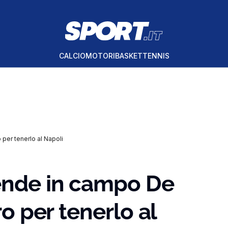
CALCIO
MOTORI
BASKET
TENNIS
 per tenerlo al Napoli
ende in campo De
ro per tenerlo al