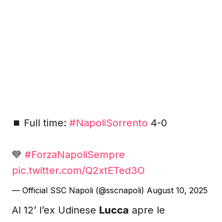
⏹️ Full time:
#NapoliSorrento
4-0
💙
#ForzaNapoliSempre
pic.twitter.com/Q2xtETed3O
— Official SSC Napoli (@sscnapoli)
August 10, 2025
Al 12’ l’ex Udinese
Lucca
apre le