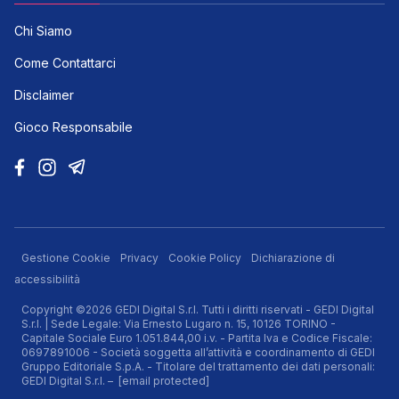
Chi Siamo
Come Contattarci
Disclaimer
Gioco Responsabile
Gestione Cookie
Privacy
Cookie Policy
Dichiarazione di
accessibilità
Copyright ©2026 GEDI Digital S.r.l. Tutti i diritti riservati - GEDI Digital
S.r.l. | Sede Legale: Via Ernesto Lugaro n. 15, 10126 TORINO -
Capitale Sociale Euro 1.051.844,00 i.v. - Partita Iva e Codice Fiscale:
0697891006 - Società soggetta all’attività e coordinamento di GEDI
Gruppo Editoriale S.p.A. - Titolare del trattamento dei dati personali:
GEDI Digital S.r.l. –
[email protected]