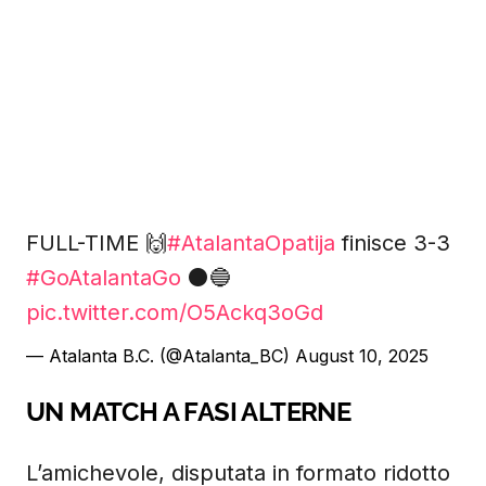
FULL-TIME 🙌
#AtalantaOpatija
finisce 3-3
#GoAtalantaGo
⚫️🔵
pic.twitter.com/O5Ackq3oGd
— Atalanta B.C. (@Atalanta_BC)
August 10, 2025
UN MATCH A FASI ALTERNE
L’amichevole, disputata in formato ridotto