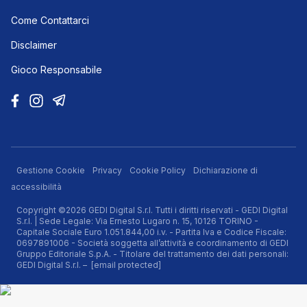
Come Contattarci
Disclaimer
Gioco Responsabile
Gestione Cookie
Privacy
Cookie Policy
Dichiarazione di
accessibilità
Copyright ©2026 GEDI Digital S.r.l. Tutti i diritti riservati - GEDI Digital
S.r.l. | Sede Legale: Via Ernesto Lugaro n. 15, 10126 TORINO -
Capitale Sociale Euro 1.051.844,00 i.v. - Partita Iva e Codice Fiscale:
0697891006 - Società soggetta all’attività e coordinamento di GEDI
Gruppo Editoriale S.p.A. - Titolare del trattamento dei dati personali:
GEDI Digital S.r.l. –
[email protected]