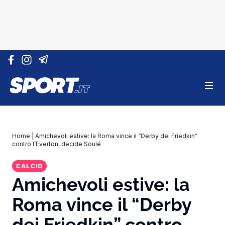
Vai al contenuto
Home
|
Amichevoli estive: la Roma vince il “Derby dei Friedkin”
contro l’Everton, decide Soulé
CALCIO
Amichevoli estive: la
Roma vince il “Derby
dei Friedkin” contro