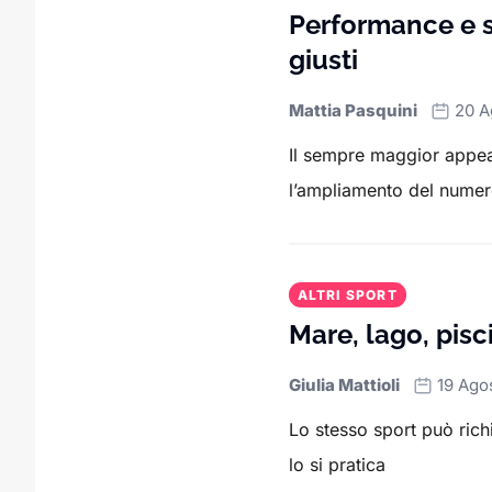
Performance e si
giusti
Mattia Pasquini
20 A
Il sempre maggior appeal
l’ampliamento del numero
ALTRI SPORT
Mare, lago, pisc
Giulia Mattioli
19 Ago
Lo stesso sport può richi
lo si pratica