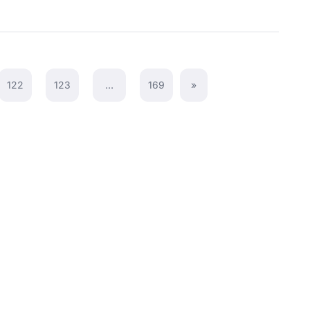
122
123
…
169
»
Next Page