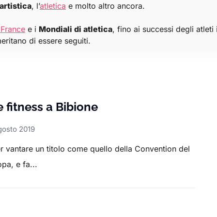
artistica
, l’
atletica
e molto altro ancora.
 France
e i
Mondiali di atletica
, fino ai successi degli atleti
meritano di essere seguiti.
ampionati nazionali alle
esibizioni di ginnastica artistica
,
e i
risultati
che hanno fatto la storia dello sport.
 fitness a Bibione
gosto 2019
r vantare un titolo come quello della Convention del
pa, e fa...