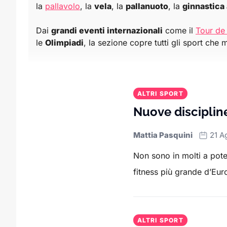
la
pallavolo
, la
vela
, la
pallanuoto
, la
ginnastica 
Dai
grandi eventi internazionali
come il
Tour de
le
Olimpiadi
, la sezione copre tutti gli sport che 
Dalle performance di
squadre di pallanuoto
nei c
delle news su ciascuno di questi sport.
ALTRI SPORT
Scopri tutto sulle
gare
, gli
atleti
, le
competizioni
Nuove discipline
Mattia Pasquini
21 A
Non sono in molti a pote
fitness più grande d’Euro
ALTRI SPORT