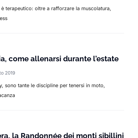
è terapeutico: oltre a rafforzare la muscolatura,
ress
a, come allenarsi durante l’estate
to 2019
, sono tante le discipline per tenersi in moto,
vacanza
era, la Randonnée dei monti sibillini