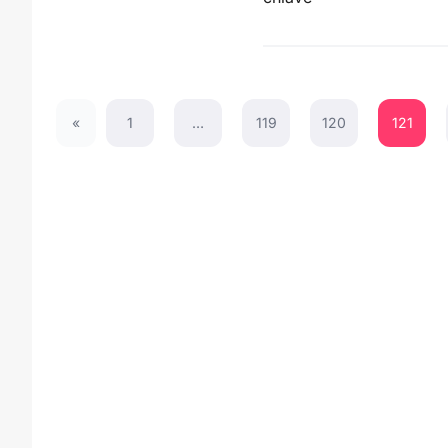
«
1
…
119
120
121
Previous Page