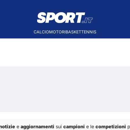
CALCIO
MOTORI
BASKET
TENNIS
notizie
e
aggiornamenti
sui
campioni
e le
competizioni
p