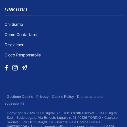
LINK UTILI
Chi Siamo
Come Contattarci
Disclaimer
Gioco Responsabile
Gestione Cookie
Privacy
Cookie Policy
Dichiarazione di
accessibilità
Copyright ©2026 GEDI Digital S.r.l. Tutti i diritti riservati - GEDI Digital
S.r.l. | Sede Legale: Via Ernesto Lugaro n. 15, 10126 TORINO - Capitale
Sociale Euro 1.051.844,00 i.v. - Partita Iva e Codice Fiscale:
0697891006 - Società soggetta all’attività e coordinamento di GEDI