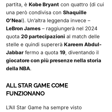
partita, è
Kobe Bryant
con quattro (di cui
una però condivisa con
Shaquille
O’Nea
l). Un’altra leggenda invece –
LeBron James
– raggiungerà nel 2024
quota
20 partecipazioni
al match delle
stelle e quindi supererà
Kareem Abdul-
Jabbar
fermo a quota
19
, diventando il
giocatore con più presenze nella storia
della NBA
.
ALL STAR GAME COME
FUNZIONANO
L’All Star Game ha sempre visto