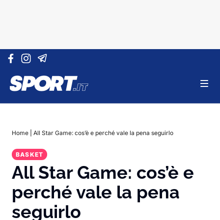
Vai al contenuto
Home
|
All Star Game: cos’è e perché vale la pena seguirlo
BASKET
All Star Game: cos’è e
perché vale la pena
seguirlo