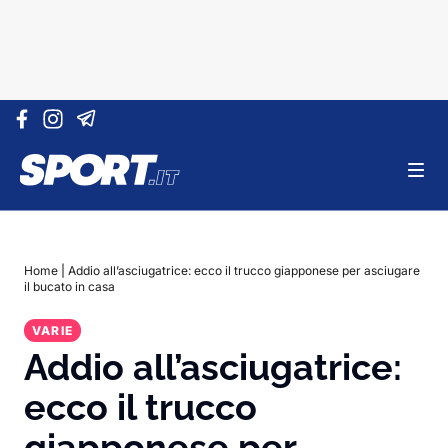
Vai al contenuto
Home
|
Addio all’asciugatrice: ecco il trucco giapponese per asciugare
il bucato in casa
VARIE
Addio all’asciugatrice:
ecco il trucco
giapponese per