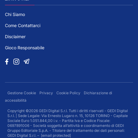
Chi Siamo
Come Contattarci
Disclaimer
Gioco Responsabile
Gestione Cookie
Privacy
Cookie Policy
Dichiarazione di
accessibilità
Copyright ©2026 GEDI Digital S.r.l. Tutti i diritti riservati - GEDI Digital
S.r.l. | Sede Legale: Via Ernesto Lugaro n. 15, 10126 TORINO - Capitale
Sociale Euro 1.051.844,00 i.v. - Partita Iva e Codice Fiscale:
0697891006 - Società soggetta all’attività e coordinamento di GEDI
Gruppo Editoriale S.p.A. - Titolare del trattamento dei dati personali:
GEDI Digital S.r.l. –
[email protected]