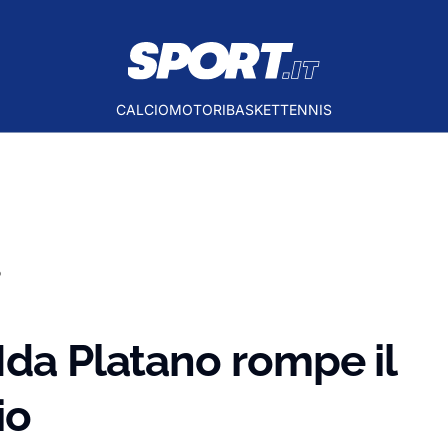
CALCIO
MOTORI
BASKET
TENNIS
o
Ida Platano rompe il
io