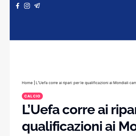
Vai al contenuto
Home
|
L’Uefa corre ai ripari: per le qualificazioni ai Mondiali ca
CALCIO
L’Uefa corre ai ripar
qualificazioni ai M