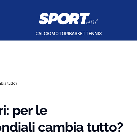
CALCIO
MOTORI
BASKET
TENNIS
mbia tutto?
i: per le
ondiali cambia tutto?