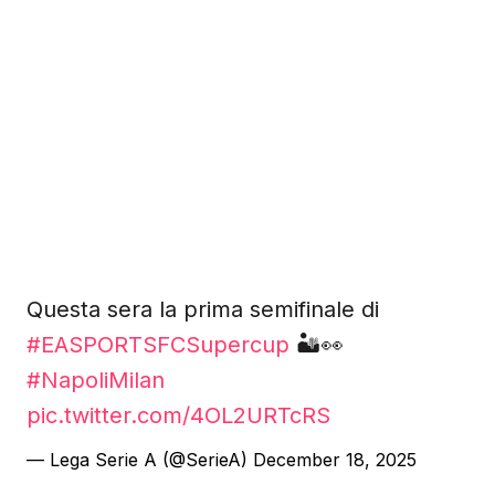
Questa sera la prima semifinale di
#EASPORTSFCSupercup
🏜️👀
#NapoliMilan
pic.twitter.com/4OL2URTcRS
— Lega Serie A (@SerieA)
December 18, 2025