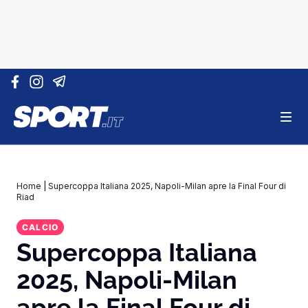
Vai al contenuto
Home
|
Supercoppa Italiana 2025, Napoli-Milan apre la Final Four di
Riad
CALCIO
Supercoppa Italiana
2025, Napoli-Milan
apre la Final Four di