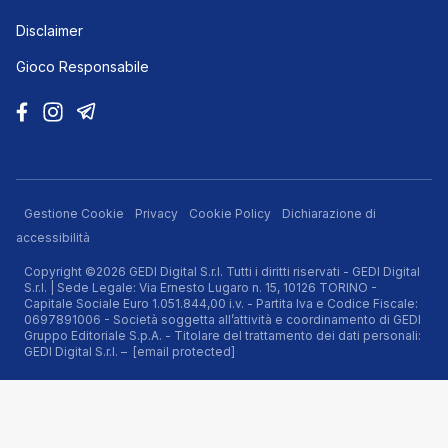
Disclaimer
Gioco Responsabile
Gestione Cookie
Privacy
Cookie Policy
Dichiarazione di
accessibilità
Copyright ©2026 GEDI Digital S.r.l. Tutti i diritti riservati - GEDI Digital
S.r.l. | Sede Legale: Via Ernesto Lugaro n. 15, 10126 TORINO -
Capitale Sociale Euro 1.051.844,00 i.v. - Partita Iva e Codice Fiscale:
0697891006 - Società soggetta all’attività e coordinamento di GEDI
Gruppo Editoriale S.p.A. - Titolare del trattamento dei dati personali:
GEDI Digital S.r.l. –
[email protected]