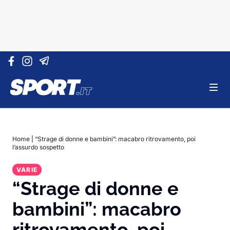
Vai al contenuto
Home
|
“Strage di donne e bambini”: macabro ritrovamento, poi
l’assurdo sospetto
VARIE
“Strage di donne e
bambini”: macabro
ritrovamento, poi