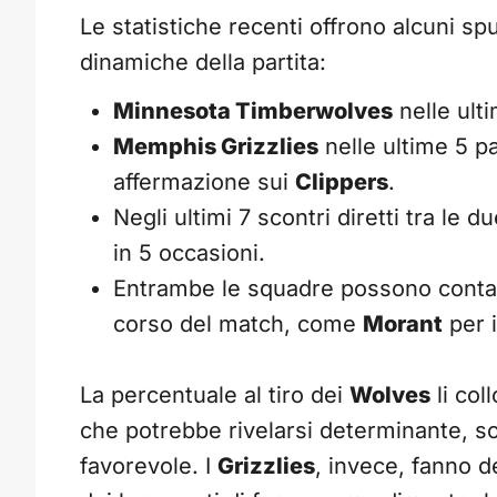
Le statistiche recenti offrono alcuni s
dinamiche della partita:
Minnesota Timberwolves
nelle ulti
Memphis Grizzlies
nelle ultime 5 par
affermazione sui
Clippers
.
Negli ultimi 7 scontri diretti tra le d
in 5 occasioni.
Entrambe le squadre possono contare
corso del match, come
Morant
per 
La percentuale al tiro dei
Wolves
li col
che potrebbe rivelarsi determinante, s
favorevole. I
Grizzlies
, invece, fanno d