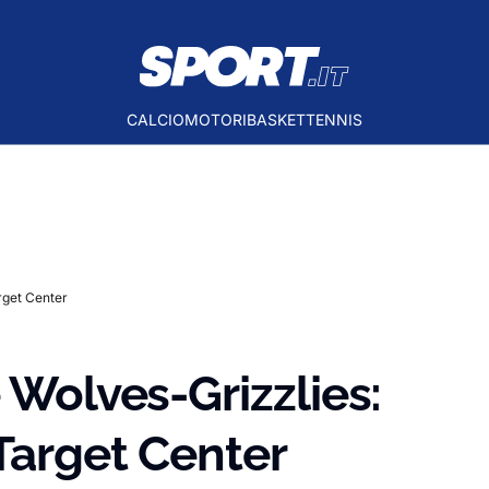
CALCIO
MOTORI
BASKET
TENNIS
rget Center
 Wolves-Grizzlies:
Target Center