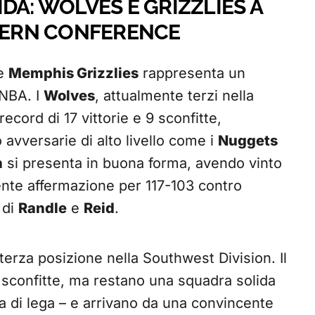
DA: WOLVES E GRIZZLIES A
ERN CONFERENCE
e
Memphis Grizzlies
rappresenta un
 NBA. I
Wolves
, attualmente terzi nella
cord di 17 vittorie e 9 sconfitte,
avversarie di alto livello come i
Nuggets
h
si presenta in buona forma, avendo vinto
cente affermazione per 117-103 contro
 di
Randle
e
Reid
.
erza posizione nella Southwest Division. Il
14 sconfitte, ma restano una squadra solida
ica di lega – e arrivano da una convincente