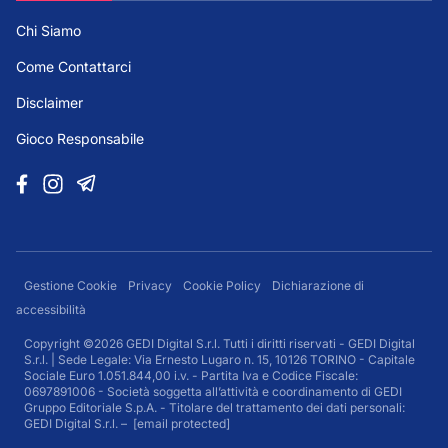
Chi Siamo
Come Contattarci
Disclaimer
Gioco Responsabile
Gestione Cookie
Privacy
Cookie Policy
Dichiarazione di
accessibilità
Copyright ©2026 GEDI Digital S.r.l. Tutti i diritti riservati - GEDI Digital
S.r.l. | Sede Legale: Via Ernesto Lugaro n. 15, 10126 TORINO - Capitale
Sociale Euro 1.051.844,00 i.v. - Partita Iva e Codice Fiscale:
0697891006 - Società soggetta all’attività e coordinamento di GEDI
Gruppo Editoriale S.p.A. - Titolare del trattamento dei dati personali:
GEDI Digital S.r.l. –
[email protected]