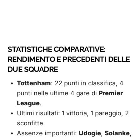
STATISTICHE COMPARATIVE:
RENDIMENTO E PRECEDENTI DELLE
DUE SQUADRE
Tottenham
: 22 punti in classifica, 4
punti nelle ultime 4 gare di
Premier
League
.
Ultimi risultati: 1 vittoria, 1 pareggio, 2
sconfitte.
Assenze importanti:
Udogie
,
Solanke
,