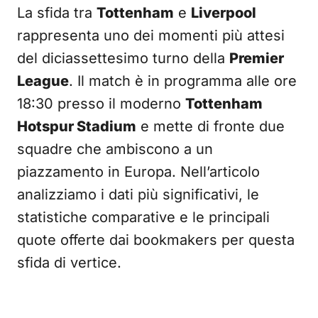
La sfida tra
Tottenham
e
Liverpool
rappresenta uno dei momenti più attesi
del diciassettesimo turno della
Premier
League
. Il match è in programma alle ore
18:30 presso il moderno
Tottenham
Hotspur Stadium
e mette di fronte due
squadre che ambiscono a un
piazzamento in Europa. Nell’articolo
analizziamo i dati più significativi, le
statistiche comparative e le principali
quote offerte dai bookmakers per questa
sfida di vertice.