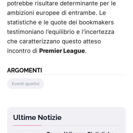
potrebbe risultare determinante per le
ambizioni europee di entrambe. Le
statistiche e le quote dei bookmakers
testimoniano l’equilibrio e l’incertezza
che caratterizzano questo atteso
incontro di
Premier League
.
ARGOMENTI
Eventi sportivi
Ultime Notizie