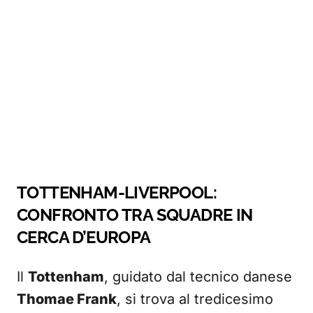
TOTTENHAM-LIVERPOOL:
CONFRONTO TRA SQUADRE IN
CERCA D’EUROPA
Il
Tottenham
, guidato dal tecnico danese
Thomae Frank
, si trova al tredicesimo