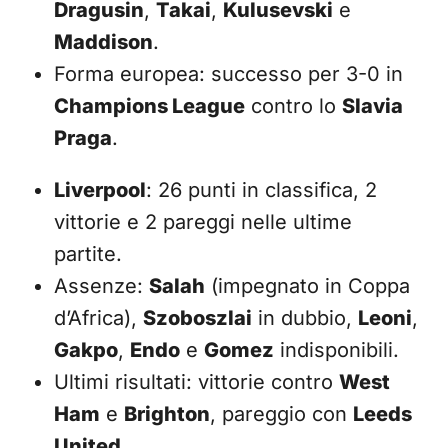
Dragusin
,
Takai
,
Kulusevski
e
Maddison
.
Forma europea: successo per 3-0 in
Champions League
contro lo
Slavia
Praga
.
Liverpool
: 26 punti in classifica, 2
vittorie e 2 pareggi nelle ultime
partite.
Assenze:
Salah
(impegnato in Coppa
d’Africa),
Szoboszlai
in dubbio,
Leoni
,
Gakpo
,
Endo
e
Gomez
indisponibili.
Ultimi risultati: vittorie contro
West
Ham
e
Brighton
, pareggio con
Leeds
United
.