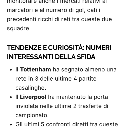
monitorare anche i mercati relativi ai
marcatori e al numero di gol, dati i
precedenti ricchi di reti tra queste due
squadre.
TENDENZE E CURIOSITÀ: NUMERI
INTERESSANTI DELLA SFIDA
Il
Tottenham
ha segnato almeno una
rete in 3 delle ultime 4 partite
casalinghe.
Il
Liverpool
ha mantenuto la porta
inviolata nelle ultime 2 trasferte di
campionato.
Gli ultimi 5 confronti diretti tra queste