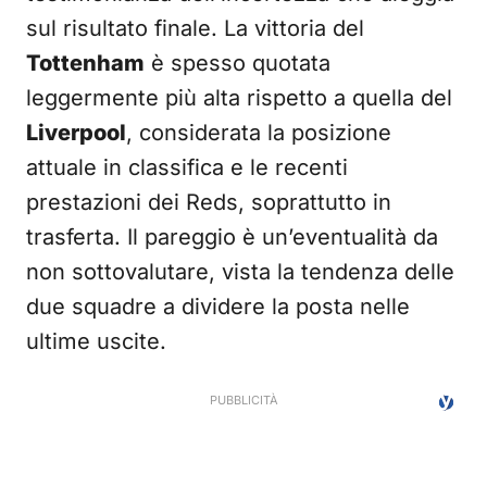
sul risultato finale. La vittoria del
Tottenham
è spesso quotata
leggermente più alta rispetto a quella del
Liverpool
, considerata la posizione
attuale in classifica e le recenti
prestazioni dei Reds, soprattutto in
trasferta. Il pareggio è un’eventualità da
non sottovalutare, vista la tendenza delle
due squadre a dividere la posta nelle
ultime uscite.