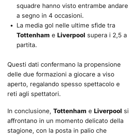
squadre hanno visto entrambe andare
a segno in 4 occasioni.
La media gol nelle ultime sfide tra
Tottenham
e
Liverpool
supera i 2,5 a
partita.
Questi dati confermano la propensione
delle due formazioni a giocare a viso
aperto, regalando spesso spettacolo e
reti agli spettatori.
In conclusione,
Tottenham
e
Liverpool
si
affrontano in un momento delicato della
stagione, con la posta in palio che