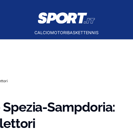
CALCIO
MOTORI
BASKET
TENNIS
ttori
e Spezia-Sampdoria:
lettori