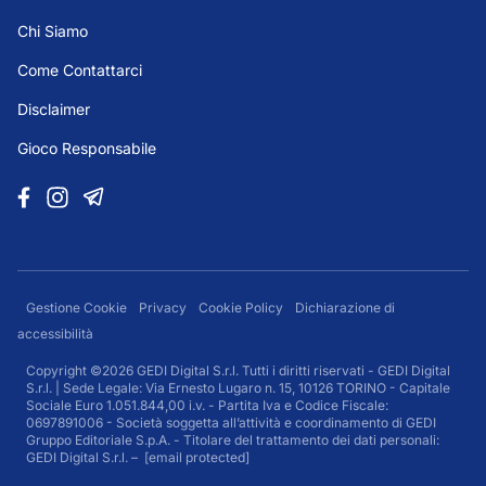
Chi Siamo
Come Contattarci
Disclaimer
Gioco Responsabile
Gestione Cookie
Privacy
Cookie Policy
Dichiarazione di
accessibilità
Copyright ©2026 GEDI Digital S.r.l. Tutti i diritti riservati - GEDI Digital
S.r.l. | Sede Legale: Via Ernesto Lugaro n. 15, 10126 TORINO - Capitale
Sociale Euro 1.051.844,00 i.v. - Partita Iva e Codice Fiscale:
0697891006 - Società soggetta all’attività e coordinamento di GEDI
Gruppo Editoriale S.p.A. - Titolare del trattamento dei dati personali:
GEDI Digital S.r.l. –
[email protected]