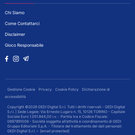
Chi Siamo
Come Contattarci
Disclaimer
Gioco Responsabile
Gestione Cookie
Privacy
Cookie Policy
Dichiarazione di
accessibilità
Copyright ©2026 GEDI Digital S.r.l. Tutti i diritti riservati - GEDI Digital
S.r.l. | Sede Legale: Via Ernesto Lugaro n. 15, 10126 TORINO - Capitale
Sociale Euro 1.051.844,00 i.v. - Partita Iva e Codice Fiscale:
0697891006 - Società soggetta all’attività e coordinamento di GEDI
Gruppo Editoriale S.p.A. - Titolare del trattamento dei dati personali:
GEDI Digital S.r.l. –
[email protected]