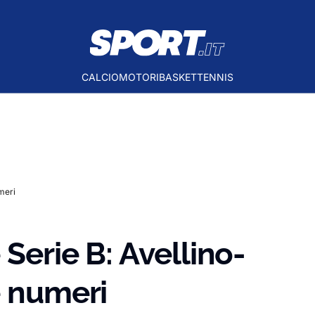
CALCIO
MOTORI
BASKET
TENNIS
meri
 Serie B: Avellino-
e numeri