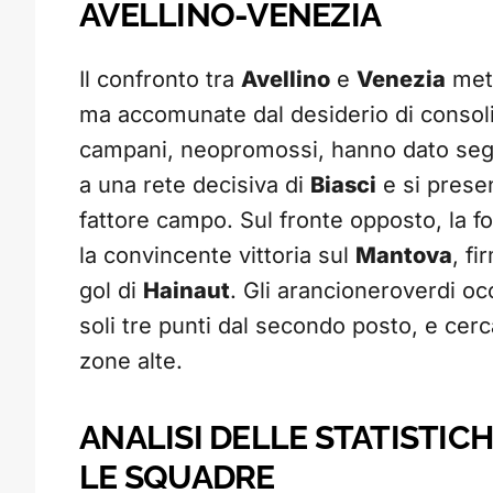
AVELLINO-VENEZIA
Il confronto tra
Avellino
e
Venezia
mett
ma accomunate dal desiderio di consol
campani, neopromossi, hanno dato segn
a una rete decisiva di
Biasci
e si presen
fattore campo. Sul fronte opposto, la 
la convincente vittoria sul
Mantova
, f
gol di
Hainaut
. Gli arancioneroverdi oc
soli tre punti dal secondo posto, e cerc
zone alte.
ANALISI DELLE STATISTIC
LE SQUADRE