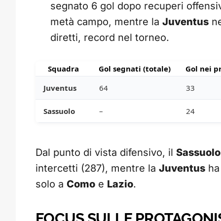
segnato 6 gol dopo recuperi offensiv
metà campo, mentre la
Juventus
ne
diretti, record nel torneo.
Squadra
Gol segnati (totale)
Gol nei p
Juventus
64
33
Sassuolo
–
24
Dal punto di vista difensivo, il
Sassuolo
intercetti (287), mentre la
Juventus
ha 
solo a
Como
e
Lazio
.
FOCUS SULLE PROTAGONIS