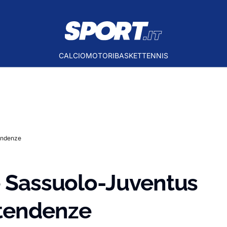
CALCIO
MOTORI
BASKET
TENNIS
endenze
e Sassuolo-Juventus
tendenze