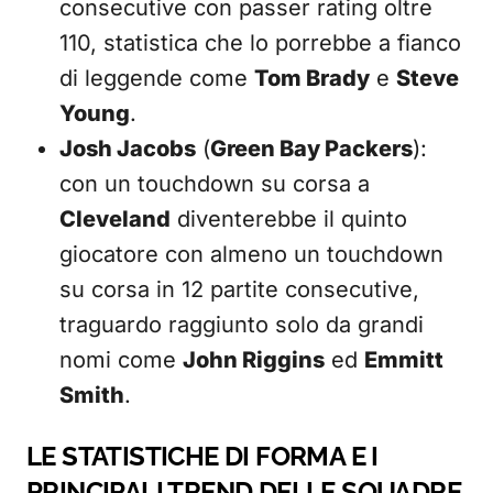
consecutive con passer rating oltre
110, statistica che lo porrebbe a fianco
di leggende come
Tom Brady
e
Steve
Young
.
Josh Jacobs
(
Green Bay Packers
):
con un touchdown su corsa a
Cleveland
diventerebbe il quinto
giocatore con almeno un touchdown
su corsa in 12 partite consecutive,
traguardo raggiunto solo da grandi
nomi come
John Riggins
ed
Emmitt
Smith
.
LE STATISTICHE DI FORMA E I
PRINCIPALI TREND DELLE SQUADRE