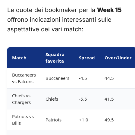
Le quote dei bookmaker per la
Week 15
offrono indicazioni interessanti sulle
aspettative dei vari match:
Squadra
Match
Spread
Over/Under
favorita
Buccaneers
Buccaneers
-4.5
44.5
vs Falcons
Chiefs vs
Chiefs
-5.5
41.5
Chargers
Patriots vs
Patriots
+1.0
49.5
Bills