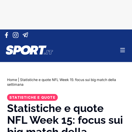
Vai al contenuto
Home
|
Statistiche e quote NFL Week 15: focus sui big match della
settimana
STATISTICHE E QUOTE
Statistiche e quote
NFL Week 15: focus sui
big match della