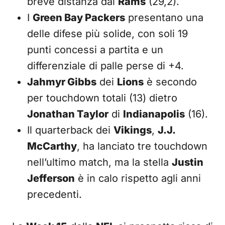
breve distanza dai
Rams
(29,2).
I
Green Bay Packers
presentano una
delle difese più solide, con soli 19
punti concessi a partita e un
differenziale di palle perse di +4.
Jahmyr Gibbs
dei
Lions
è secondo
per touchdown totali (13) dietro
Jonathan Taylor
di
Indianapolis
(16).
Il quarterback dei
Vikings
,
J.J.
McCarthy
, ha lanciato tre touchdown
nell’ultimo match, ma la stella
Justin
Jefferson
è in calo rispetto agli anni
precedenti.