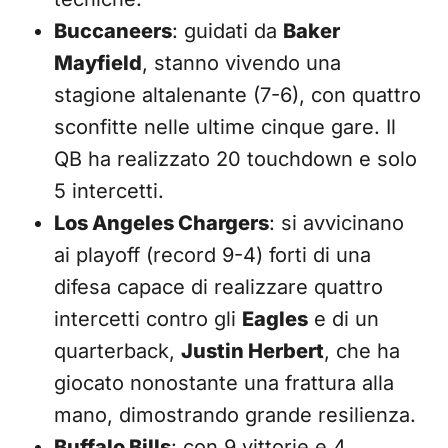
Buccaneers
: guidati da
Baker
Mayfield
, stanno vivendo una
stagione altalenante (7-6), con quattro
sconfitte nelle ultime cinque gare. Il
QB ha realizzato 20 touchdown e solo
5 intercetti.
Los Angeles Chargers
: si avvicinano
ai playoff (record 9-4) forti di una
difesa capace di realizzare quattro
intercetti contro gli
Eagles
e di un
quarterback,
Justin Herbert
, che ha
giocato nonostante una frattura alla
mano, dimostrando grande resilienza.
Buffalo Bills
: con 9 vittorie e 4