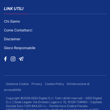
LINK UTILI
Chi Siamo
Come Contattarci
Disclaimer
Gioco Responsabile
Gestione Cookie
Privacy
Cookie Policy
Dichiarazione di
accessibilità
Copyright ©2026 GEDI Digital S.r.l. Tutti i diritti riservati - GEDI Digital
S.r.l. | Sede Legale: Via Ernesto Lugaro n. 15, 10126 TORINO - Capitale
Sociale Euro 1.051.844,00 i.v. - Partita Iva e Codice Fiscale:
0697891006 - Società soggetta all’attività e coordinamento di GEDI