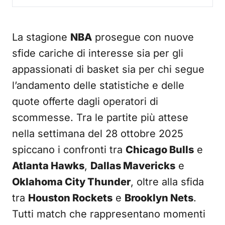
La stagione
NBA
prosegue con nuove
sfide cariche di interesse sia per gli
appassionati di basket sia per chi segue
l’andamento delle statistiche e delle
quote offerte dagli operatori di
scommesse. Tra le partite più attese
nella settimana del 28 ottobre 2025
spiccano i confronti tra
Chicago Bulls
e
Atlanta Hawks
,
Dallas Mavericks
e
Oklahoma City Thunder
, oltre alla sfida
tra
Houston Rockets
e
Brooklyn Nets
.
Tutti match che rappresentano momenti