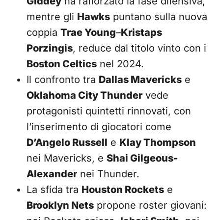
Giddey
ha rafforzato la fase difensiva,
mentre gli
Hawks
puntano sulla nuova
coppia
Trae Young
–
Kristaps
Porzingis
, reduce dal titolo vinto con i
Boston Celtics
nel 2024.
Il confronto tra
Dallas Mavericks
e
Oklahoma City Thunder
vede
protagonisti quintetti rinnovati, con
l’inserimento di giocatori come
D’Angelo Russell
e
Klay Thompson
nei Mavericks, e
Shai Gilgeous-
Alexander
nei Thunder.
La sfida tra
Houston Rockets
e
Brooklyn Nets
propone roster giovani: