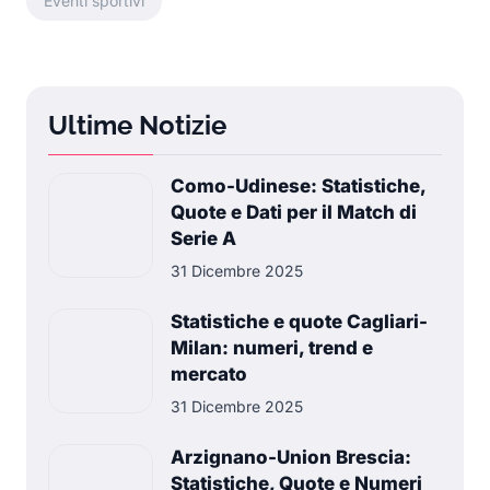
Eventi sportivi
Ultime Notizie
Como-Udinese: Statistiche,
Quote e Dati per il Match di
Serie A
31 Dicembre 2025
Statistiche e quote Cagliari-
Milan: numeri, trend e
mercato
31 Dicembre 2025
Arzignano-Union Brescia:
Statistiche, Quote e Numeri