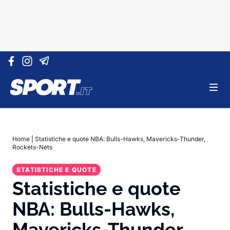
Vai al contenuto
Home
|
Statistiche e quote NBA: Bulls-Hawks, Mavericks-Thunder,
Rockets-Nets
STATISTICHE E QUOTE
Statistiche e quote
NBA: Bulls-Hawks,
Mavericks-Thunder,