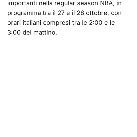
importanti nella regular season NBA, in
programma tra il 27 e il 28 ottobre, con
orari italiani compresi tra le 2:00 e le
3:00 del mattino.