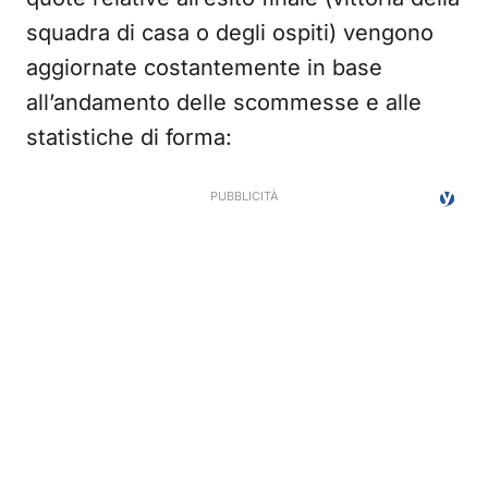
squadra di casa o degli ospiti) vengono
aggiornate costantemente in base
all’andamento delle scommesse e alle
statistiche di forma: