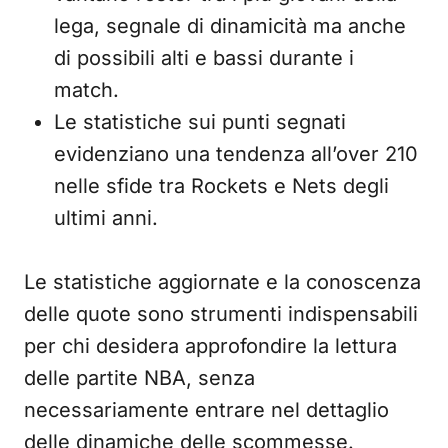
lega, segnale di dinamicità ma anche
di possibili alti e bassi durante i
match.
Le statistiche sui punti segnati
evidenziano una tendenza all’over 210
nelle sfide tra Rockets e Nets degli
ultimi anni.
Le statistiche aggiornate e la conoscenza
delle quote sono strumenti indispensabili
per chi desidera approfondire la lettura
delle partite NBA, senza
necessariamente entrare nel dettaglio
delle dinamiche delle scommesse.