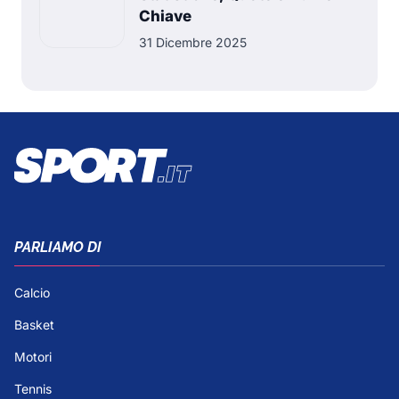
Chiave
31 Dicembre 2025
PARLIAMO DI
Calcio
Basket
Motori
Tennis