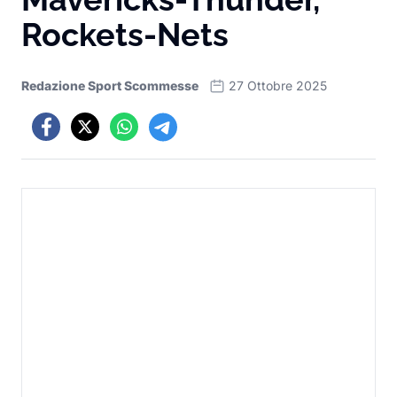
Rockets-Nets
Redazione Sport Scommesse
27 Ottobre 2025