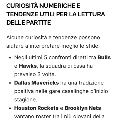
CURIOSITÀ NUMERICHE E
TENDENZE UTILI PER LA LETTURA
DELLE PARTITE
Alcune curiosità e tendenze possono
aiutare a interpretare meglio le sfide:
Negli ultimi 5 confronti diretti tra
Bulls
e
Hawks
, la squadra di casa ha
prevalso 3 volte.
Dallas Mavericks
ha una tradizione
positiva nelle gare casalinghe d’inizio
stagione.
Houston Rockets
e
Brooklyn Nets
vantano roster tra i più giovani della