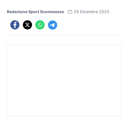
Redazione Sport Scommesse
28 Dicembre 2025