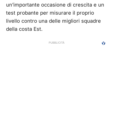
un’importante occasione di crescita e un
test probante per misurare il proprio
livello contro una delle migliori squadre
della costa Est.