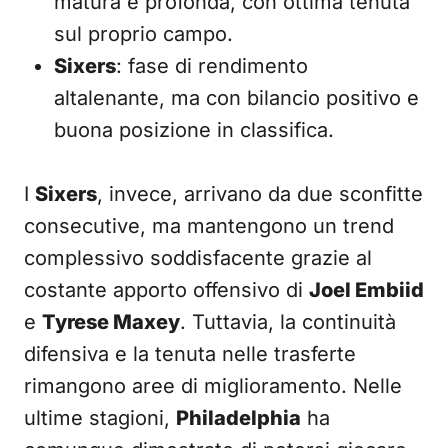
matura e profonda, con ottima tenuta
sul proprio campo.
Sixers
: fase di rendimento
altalenante, ma con bilancio positivo e
buona posizione in classifica.
I
Sixers
, invece, arrivano da due sconfitte
consecutive, ma mantengono un trend
complessivo soddisfacente grazie al
costante apporto offensivo di
Joel Embiid
e
Tyrese Maxey
. Tuttavia, la continuità
difensiva e la tenuta nelle trasferte
rimangono aree di miglioramento. Nelle
ultime stagioni,
Philadelphia
ha