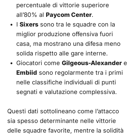
percentuale di vittorie superiore
all’80% al
Paycom Center
.
I
Sixers
sono tra le squadre con la
miglior produzione offensiva fuori
casa, ma mostrano una difesa meno
solida rispetto alle gare interne.
Giocatori come
Gilgeous-Alexander
e
Embiid
sono regolarmente tra i primi
nelle classifiche individuali di punti
segnati e valutazione complessiva.
Questi dati sottolineano come l’attacco
sia spesso determinante nelle vittorie
delle squadre favorite, mentre la solidità