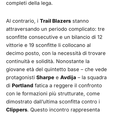
completi della lega.
Al contrario, i
Trail Blazers
stanno
attraversando un periodo complicato: tre
sconfitte consecutive e un bilancio di 12
vittorie e 19 sconfitte li collocano al
decimo posto, con la necessità di trovare
continuità e solidità. Nonostante la
giovane età del quintetto base – che vede
protagonisti
Sharpe
e
Avdija
– la squadra
di
Portland
fatica a reggere il confronto
con le formazioni più strutturate, come
dimostrato dall’ultima sconfitta contro i
Clippers
. Questo incontro rappresenta