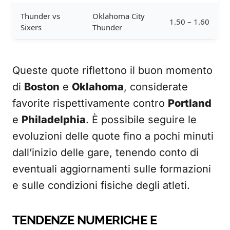
Thunder vs
Oklahoma City
1.50 – 1.60
Sixers
Thunder
Queste quote riflettono il buon momento
di
Boston
e
Oklahoma
, considerate
favorite rispettivamente contro
Portland
e
Philadelphia
. È possibile seguire le
evoluzioni delle quote fino a pochi minuti
dall’inizio delle gare, tenendo conto di
eventuali aggiornamenti sulle formazioni
e sulle condizioni fisiche degli atleti.
TENDENZE NUMERICHE E