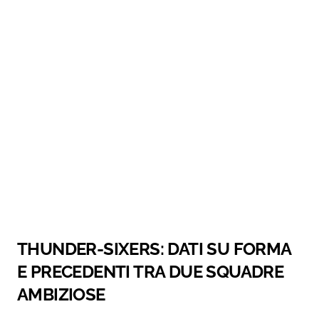
THUNDER-SIXERS: DATI SU FORMA
E PRECEDENTI TRA DUE SQUADRE
AMBIZIOSE