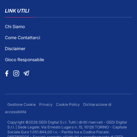
LINK UTILI
Chi Siamo
Come Contattarci
Disclaimer
Gioco Responsabile
Gestione Cookie
Privacy
Cookie Policy
Dichiarazione di
accessibilità
Copyright ©2026 GEDI Digital S.r.l. Tutti i diritti riservati - GEDI Digital
S.r.l. | Sede Legale: Via Ernesto Lugaro n. 15, 10126 TORINO - Capitale
Sociale Euro 1.051.844,00 i.v. - Partita Iva e Codice Fiscale:
0697891006 - Società soggetta all’attività e coordinamento di GEDI