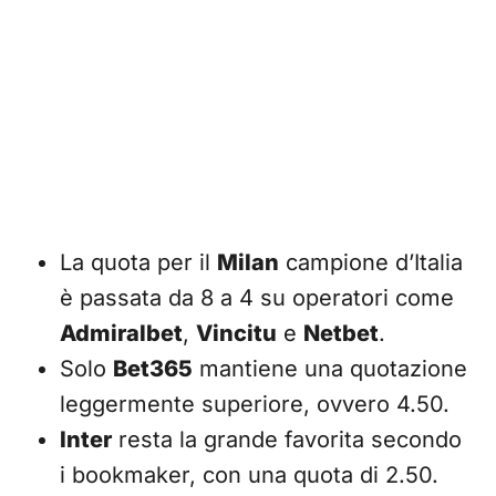
La quota per il
Milan
campione d’Italia
è passata da 8 a 4 su operatori come
Admiralbet
,
Vincitu
e
Netbet
.
Solo
Bet365
mantiene una quotazione
leggermente superiore, ovvero 4.50.
Inter
resta la grande favorita secondo
i bookmaker, con una quota di 2.50.