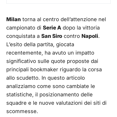
Milan
torna al centro dell’attenzione nel
campionato di
Serie A
dopo la vittoria
conquistata a
San Siro
contro
Napoli
.
L’esito della partita, giocata
recentemente, ha avuto un impatto
significativo sulle quote proposte dai
principali bookmaker riguardo la corsa
allo scudetto. In questo articolo
analizziamo come sono cambiate le
statistiche, il posizionamento delle
squadre e le nuove valutazioni dei siti di
scommesse.