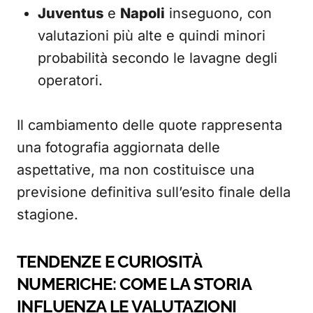
Juventus
e
Napoli
inseguono, con
valutazioni più alte e quindi minori
probabilità secondo le lavagne degli
operatori.
Il cambiamento delle quote rappresenta
una fotografia aggiornata delle
aspettative, ma non costituisce una
previsione definitiva sull’esito finale della
stagione.
TENDENZE E CURIOSITÀ
NUMERICHE: COME LA STORIA
INFLUENZA LE VALUTAZIONI