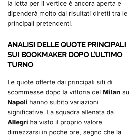
la lotta per il vertice è ancora aperta e
dipenderà molto dai risultati diretti tra le
principali pretendenti.
ANALISI DELLE QUOTE PRINCIPALI
SUI BOOKMAKER DOPO L’ULTIMO
TURNO
Le quote offerte dai principali siti di
scommesse dopo la vittoria del
Milan
su
Napoli
hanno subito variazioni
significative. La squadra allenata da
Allegri
ha visto il proprio valore
dimezzarsi in poche ore, segno che la