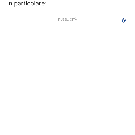
In particolare: