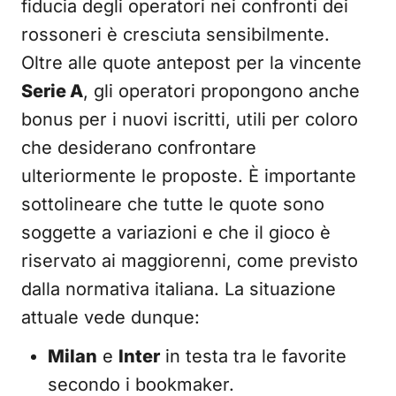
fiducia degli operatori nei confronti dei
rossoneri è cresciuta sensibilmente.
Oltre alle quote antepost per la vincente
Serie A
, gli operatori propongono anche
bonus per i nuovi iscritti, utili per coloro
che desiderano confrontare
ulteriormente le proposte. È importante
sottolineare che tutte le quote sono
soggette a variazioni e che il gioco è
riservato ai maggiorenni, come previsto
dalla normativa italiana. La situazione
attuale vede dunque:
Milan
e
Inter
in testa tra le favorite
secondo i bookmaker.