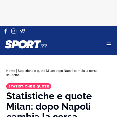
Vai al contenuto
Home
|
Statistiche e quote Milan: dopo Napoli cambia la corsa
scudetto
STATISTICHE E QUOTE
Statistiche e quote
Milan: dopo Napoli
cambia la corsa