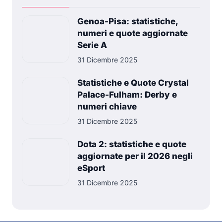
Genoa-Pisa: statistiche,
numeri e quote aggiornate
Serie A
31 Dicembre 2025
Statistiche e Quote Crystal
Palace-Fulham: Derby e
numeri chiave
31 Dicembre 2025
Dota 2: statistiche e quote
aggiornate per il 2026 negli
eSport
31 Dicembre 2025