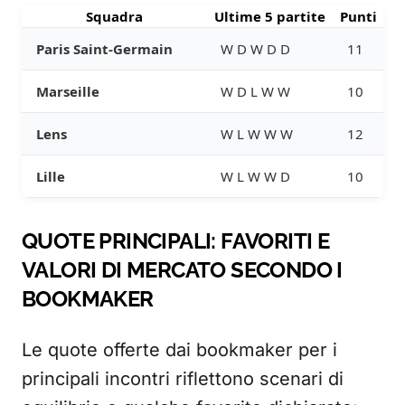
Squadra
Ultime 5 partite
Punti
Paris Saint-Germain
W D W D D
11
Marseille
W D L W W
10
Lens
W L W W W
12
Lille
W L W W D
10
QUOTE PRINCIPALI: FAVORITI E
VALORI DI MERCATO SECONDO I
BOOKMAKER
Le quote offerte dai bookmaker per i
principali incontri riflettono scenari di