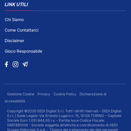
LINK UTILI
Chi Siamo
Come Contattarci
Disclaimer
Gioco Responsabile
Gestione Cookie
Privacy
Cookie Policy
Dichiarazione di
accessibilità
Copyright ©2026 GEDI Digital S.r.l. Tutti i diritti riservati - GEDI Digital
S.r.l. | Sede Legale: Via Ernesto Lugaro n. 15, 10126 TORINO - Capitale
Sociale Euro 1.051.844,00 i.v. - Partita Iva e Codice Fiscale:
0697891006 - Società soggetta all’attività e coordinamento di GEDI
Gruppo Editoriale S.p.A. - Titolare del trattamento dei dati personali: