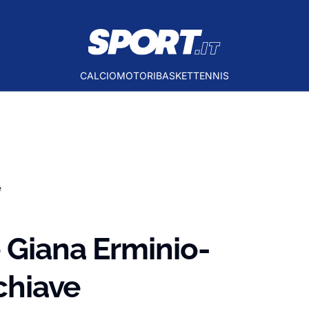
CALCIO
MOTORI
BASKET
TENNIS
e
e Giana Erminio-
 chiave