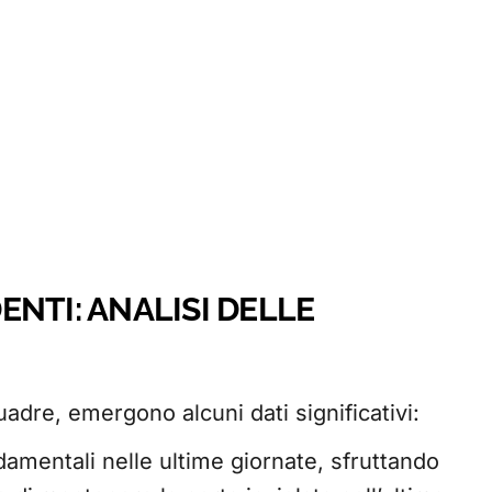
NTI: ANALISI DELLE
adre, emergono alcuni dati significativi:
damentali nelle ultime giornate, sfruttando