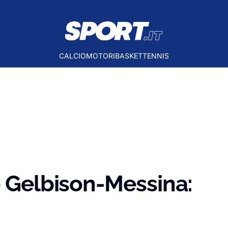
CALCIO
MOTORI
BASKET
TENNIS
e Gelbison-Messina: