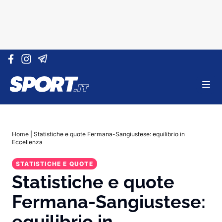
Vai al contenuto
Home
|
Statistiche e quote Fermana-Sangiustese: equilibrio in
Eccellenza
STATISTICHE E QUOTE
Statistiche e quote
Fermana-Sangiustese:
equilibrio in