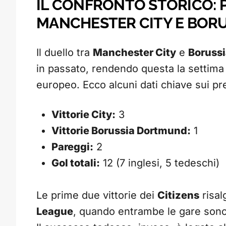
IL CONFRONTO STORICO: 
MANCHESTER CITY E BOR
Il duello tra
Manchester City
e
Boruss
in passato, rendendo questa la settima s
europeo. Ecco alcuni dati chiave sui pr
Vittorie City:
3
Vittorie Borussia Dortmund:
1
Pareggi:
2
Gol totali:
12 (7 inglesi, 5 tedeschi)
Le prime due vittorie dei
Citizens
risal
League
, quando entrambe le gare sono