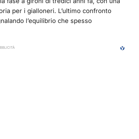
a fase a gironi di tredici anni fa, con una
oria per i gialloneri. L’ultimo confronto
gnalando l’equilibrio che spesso