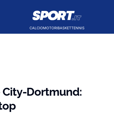
CALCIO
MOTORI
BASKET
TENNIS
e City-Dortmund:
 top