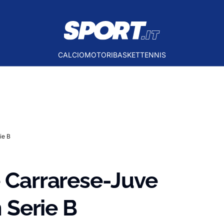
CALCIO
MOTORI
BASKET
TENNIS
ie B
e Carrarese-Juve
n Serie B