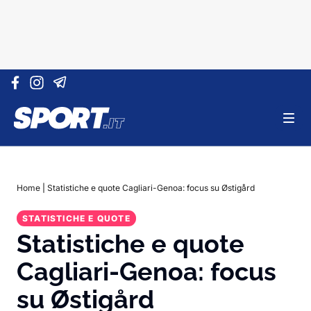
Vai al contenuto
Home
|
Statistiche e quote Cagliari-Genoa: focus su Østigård
STATISTICHE E QUOTE
Statistiche e quote
Cagliari-Genoa: focus
su Østigård