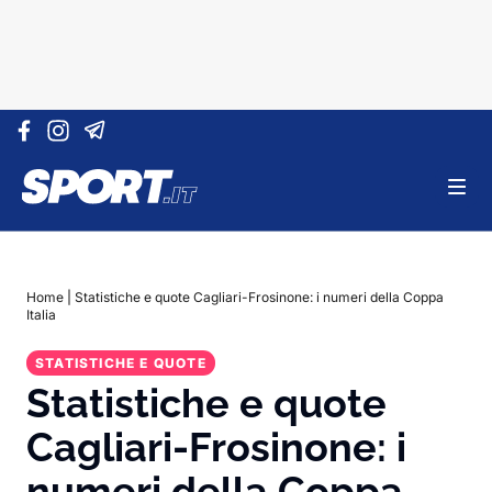
Vai al contenuto
Home
|
Statistiche e quote Cagliari-Frosinone: i numeri della Coppa
Italia
STATISTICHE E QUOTE
Statistiche e quote
Cagliari-Frosinone: i
numeri della Coppa