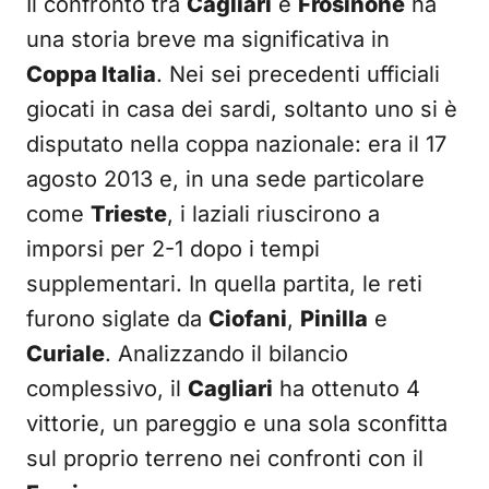
Il confronto tra
Cagliari
e
Frosinone
ha
una storia breve ma significativa in
Coppa Italia
. Nei sei precedenti ufficiali
giocati in casa dei sardi, soltanto uno si è
disputato nella coppa nazionale: era il 17
agosto 2013 e, in una sede particolare
come
Trieste
, i laziali riuscirono a
imporsi per 2-1 dopo i tempi
supplementari. In quella partita, le reti
furono siglate da
Ciofani
,
Pinilla
e
Curiale
. Analizzando il bilancio
complessivo, il
Cagliari
ha ottenuto 4
vittorie, un pareggio e una sola sconfitta
sul proprio terreno nei confronti con il