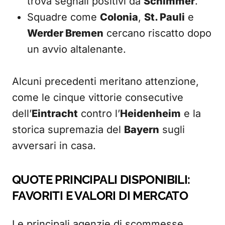
trova segnali positivi da
Schimmer
.
Squadre come
Colonia
,
St. Pauli
e
Werder Bremen
cercano riscatto dopo
un avvio altalenante.
Alcuni precedenti meritano attenzione,
come le cinque vittorie consecutive
dell’
Eintracht
contro l’
Heidenheim
e la
storica supremazia del
Bayern
sugli
avversari in casa.
QUOTE PRINCIPALI DISPONIBILI:
FAVORITI E VALORI DI MERCATO
Le principali agenzie di scommesse