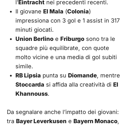
l’
Eintracht
nei precedenti recenti.
Il giovane
El Mala
(
Colonia
)
impressiona con 3 gol e 1 assist in 317
minuti giocati.
Union Berlino
e
Friburgo
sono tra le
squadre più equilibrate, con quote
molto vicine e una media di gol subiti
simile.
RB Lipsia
punta su
Diomande
, mentre
Stoccarda
si affida alla creatività di
El
Khannouss
.
Da segnalare anche l’impatto dei giovani:
tra
Bayer Leverkusen
e
Bayern Monaco
,