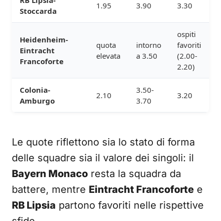
RB Lipsia-
1.95
3.90
3.30
Stoccarda
ospiti
Heidenheim-
quota
intorno
favoriti
Eintracht
elevata
a 3.50
(2.00-
Francoforte
2.20)
Colonia-
3.50-
2.10
3.20
Amburgo
3.70
Le quote riflettono sia lo stato di forma
delle squadre sia il valore dei singoli: il
Bayern Monaco
resta la squadra da
battere, mentre
Eintracht Francoforte
e
RB Lipsia
partono favoriti nelle rispettive