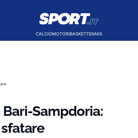
CALCIO
MOTORI
BASKET
TENNIS
tare
e Bari-Sampdoria:
 sfatare