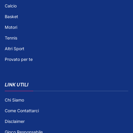
Calcio
Basket
Motori
Tennis
Altri Sport
Provato per te
LINK UTILI
Chi Siamo
Come Contattarci
Disclaimer
Gioco Responsabile