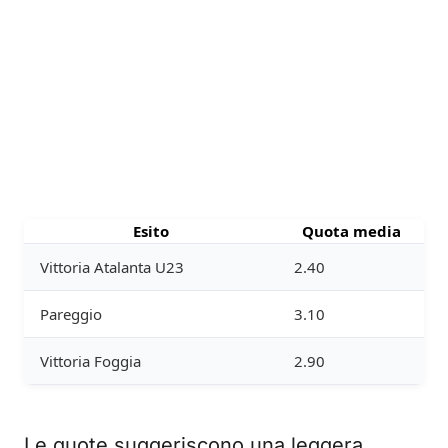
Esito
Quota media
Vittoria Atalanta U23
2.40
Pareggio
3.10
Vittoria Foggia
2.90
Le quote suggeriscono una leggera