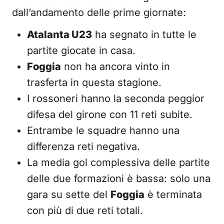
dall’andamento delle prime giornate:
Atalanta U23
ha segnato in tutte le
partite giocate in casa.
Foggia
non ha ancora vinto in
trasferta in questa stagione.
I rossoneri hanno la seconda peggior
difesa del girone con 11 reti subite.
Entrambe le squadre hanno una
differenza reti negativa.
La media gol complessiva delle partite
delle due formazioni è bassa: solo una
gara su sette del
Foggia
è terminata
con più di due reti totali.