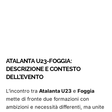
ATALANTA U23-FOGGIA:
DESCRIZIONE E CONTESTO
DELL’EVENTO
L’incontro tra
Atalanta U23
e
Foggia
mette di fronte due formazioni con
ambizioni e necessità differenti, ma unite