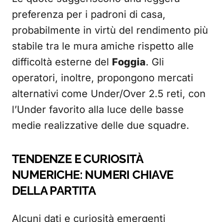
preferenza per i padroni di casa,
probabilmente in virtù del rendimento più
stabile tra le mura amiche rispetto alle
difficoltà esterne del
Foggia
. Gli
operatori, inoltre, propongono mercati
alternativi come Under/Over 2.5 reti, con
l’Under favorito alla luce delle basse
medie realizzative delle due squadre.
TENDENZE E CURIOSITÀ
NUMERICHE: NUMERI CHIAVE
DELLA PARTITA
Alcuni dati e curiosità emergenti