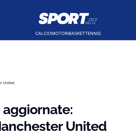
CALCIO
MOTORI
BASKET
TENNIS
r United
e aggiornate:
nchester United