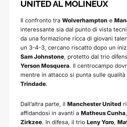
UNITED AL MOLINEUX
Il confronto tra
Wolverhampton
e
Manc
interessante sia dal punto di vista tecni
da una formazione ricca di giovani talen
un 3-4-3, cercano riscatto dopo un inizi
Sam Johnstone
, protetto dal trio dife
Yerson Mosquera
. Il centrocampo dov
mentre in attacco si punta sulle qualità
Trindade
.
Dall’altra parte, il
Manchester United
ri
affidandosi in avanti a
Matheus Cunha
Zirkzee
. In difesa, il trio
Leny Yoro
,
Mat