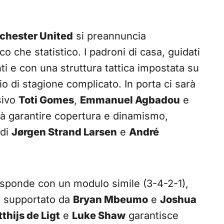
hester United
si preannuncia
co che statistico. I padroni di casa, guidati
ti e con una struttura tattica impostata su
o di stagione complicato. In porta ci sarà
nsivo
Toti Gomes
,
Emmanuel Agbadou
e
rà garantire copertura e dinamismo,
 di
Jørgen Strand Larsen
e
André
sponde con un modulo simile (3-4-2-1),
, supportato da
Bryan Mbeumo
e
Joshua
thijs de Ligt
e
Luke Shaw
garantisce