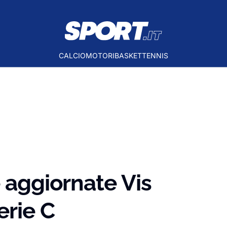
CALCIO
MOTORI
BASKET
TENNIS
C
e aggiornate Vis
erie C