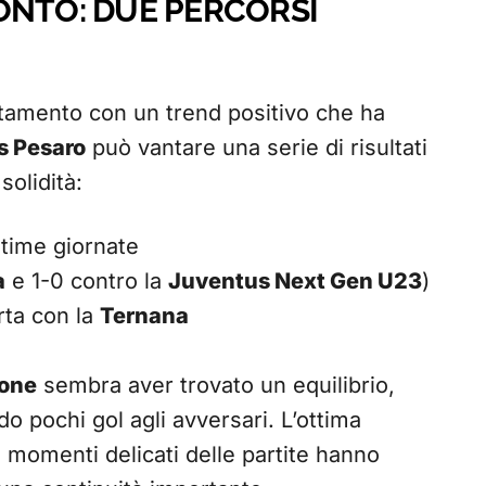
ONTO: DUE PERCORSI
tamento con un trend positivo che ha
s Pesaro
può vantare una serie di risultati
solidità:
ltime giornate
a
e 1-0 contro la
Juventus Next Gen U23
)
erta con la
Ternana
lone
sembra aver trovato un equilibrio,
o pochi gol agli avversari. L’ottima
i momenti delicati delle partite hanno