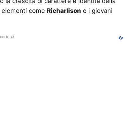
 la crescita di carattere e identità della
su elementi come
Richarlison
e i giovani