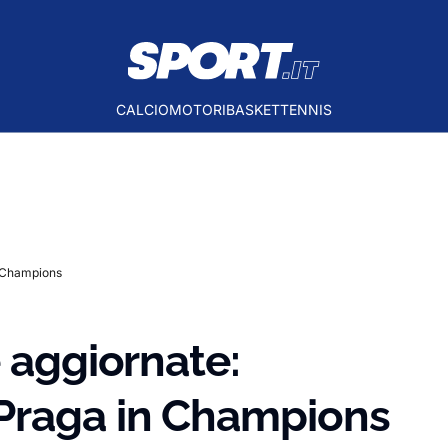
CALCIO
MOTORI
BASKET
TENNIS
n Champions
e aggiornate:
Praga in Champions