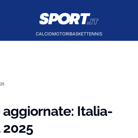
CALCIO
MOTORI
BASKET
TENNIS
025
 aggiornate: Italia-
L 2025