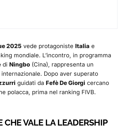
gue 2025
vede protagoniste
Italia
e
anking mondiale. L’incontro, in programma
e
di
Ningbo
(Cina), rappresenta un
o internazionale. Dopo aver superato
zzurri
guidati da
Fefè De Giorgi
cercano
ne polacca, prima nel ranking FIVB.
E CHE VALE LA LEADERSHIP