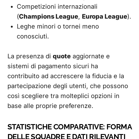
Competizioni internazionali
(
Champions League
,
Europa League
).
Leghe minori o tornei meno
conosciuti.
La presenza di
quote
aggiornate e
sistemi di pagamento sicuri ha
contribuito ad accrescere la fiducia e la
partecipazione degli utenti, che possono
così scegliere tra molteplici opzioni in
base alle proprie preferenze.
STATISTICHE COMPARATIVE: FORMA
DELLE SQUADRE E DATI RILEVANTI