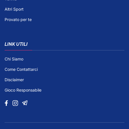
Altri Sport
Provato per te
LINK UTILI
Chi Siamo
Come Contattarci
Disclaimer
Gioco Responsabile