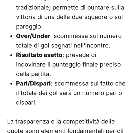
tradizionale, permette di puntare sulla
vittoria di una delle due squadre o sul
pareggio.
Over/Under
: scommessa sul numero
totale di gol segnati nell’incontro.
Risultato esatto
: prevede di
indovinare il punteggio finale preciso
della partita.
Pari/Dispari
: scommessa sul fatto che
il totale dei gol sarà un numero pari o
dispari.
La trasparenza e la competitività delle
quote sono elementi fondamentali per gli