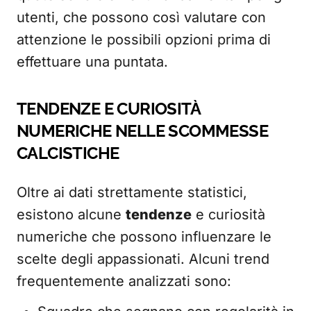
utenti, che possono così valutare con
attenzione le possibili opzioni prima di
effettuare una puntata.
TENDENZE E CURIOSITÀ
NUMERICHE NELLE SCOMMESSE
CALCISTICHE
Oltre ai dati strettamente statistici,
esistono alcune
tendenze
e curiosità
numeriche che possono influenzare le
scelte degli appassionati. Alcuni trend
frequentemente analizzati sono: