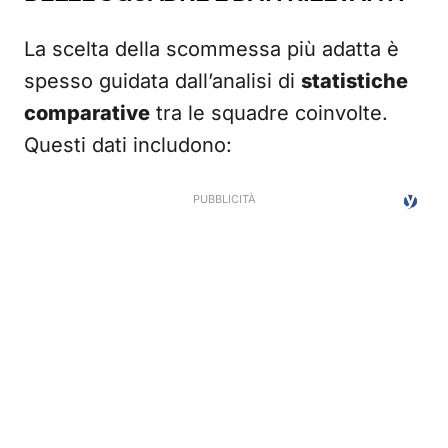
La scelta della scommessa più adatta è
spesso guidata dall’analisi di
statistiche
comparative
tra le squadre coinvolte.
Questi dati includono: