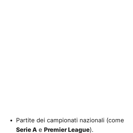
Partite dei campionati nazionali (come
Serie A
e
Premier League
).