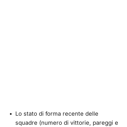
Lo stato di forma recente delle
squadre (numero di vittorie, pareggi e